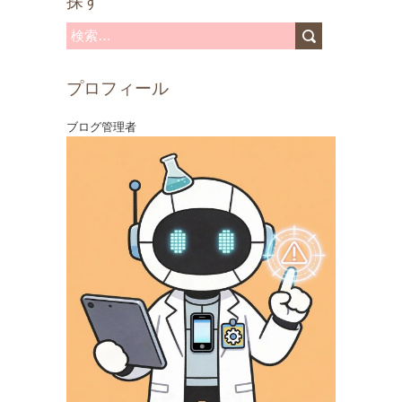
探す
検
索
プロフィール
:
ブログ管理者