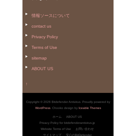
情報ソースについて
contact us
Privacy Policy
Terms of Use
sitemap
ABOUT US
↑
Copyright © 2026 Bitdefender Antivirus. Proudly powered by
WordPress
. Chooko design by
Iceable Themes
ホーム
ABOUT US
Privacy Policy for bitdefenderantivirus.jp
Website Terms of Use
お問い合わせ
サイトマップ
安心のBitDefender