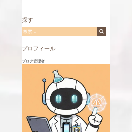
探す
検
索
プロフィール
:
ブログ管理者