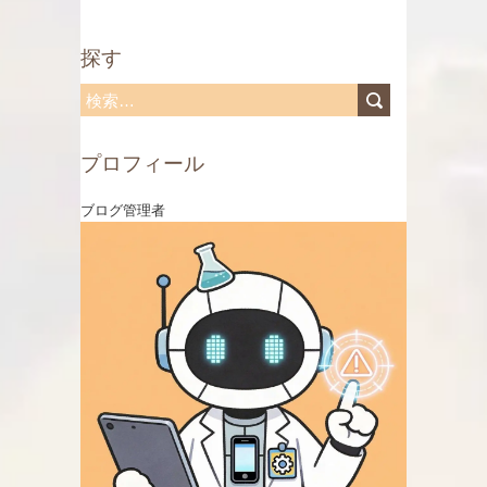
探す
検
索
プロフィール
:
ブログ管理者