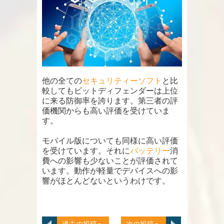
他の全ての
セキュリティーソフト
と比
較してもビットディフェンダーは上位
に来る防御率を誇ります。第三者の評
価機関からも高い評価を受けていま
す。
モバイル版についても同様に高い評価
を受けています。それに
バッテリー
消
費への影響も少ないことが評価されて
います。動作が軽量でデバイスへの影
響がほとんどないというわけです。