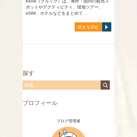
Klook（クルック）は、海外・国内の観光ス
ポットやアクティビティ、現地ツアー、
eSIM、ホテルなどをまとめて…
続きを読む
探す
検
索
プロフィール
:
ブログ管理者