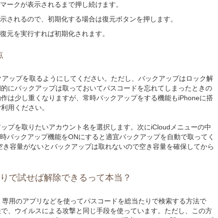
マークが表示されるまで押し続けます。
示されるので、初期化する場合は復元ボタンを押します。
復元を実行すれば初期化されます。
点
バックアップを取るようにしてください。ただし、バックアップはロック解
期的にバックアップは取っておいてパスコードを忘れてしまったときの
作は少し重くなりますが、常時バックアップをする機能もiPhoneに搭
ご利用ください。
ップを取りたいアカウント名を選択します。次にiCloudメニューの中
し常時バックアップ機能をONにすると適宜バックアップを自動で取ってく
ブに空き容量がないとバックアップは取れないので空き容量を確保してから
当たりで試せば解除できるって本当？
法は、専用のアプリなどを使ってパスコードを総当たりで検索する方法で
法で、ウイルスによる攻撃と同じ手段を使っています。ただし、この方