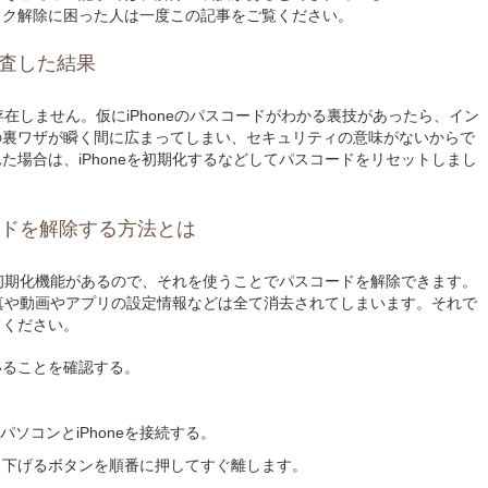
ック解除に困った人は一度この記事をご覧ください。
査した結果
は存在しません。仮にiPhoneのパスコードがわかる裏技があったら、イン
の裏ワザが瞬く間に広まってしまい、セキュリティの意味がないからで
た場合は、iPhoneを初期化するなどしてパスコードをリセットしまし
コードを解除する方法とは
戻す初期化機能があるので、それを使うことでパスコードを解除できます。
る写真や動画やアプリの設定情報などは全て消去されてしまいます。それで
てください。
ていることを確認する。
ソコンとiPhoneを接続する。
ンと下げるボタンを順番に押してすぐ離します。