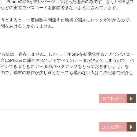
は、iPhoneのOSが古いバージョンだった場合のみです。新しいOSはブ
Dなどの実装でパスコードを解除できないようにされています。
ようとすると、一定回数を間違えた地点で端末にロックがかかるので、
時間をあけるしかありません。
的な方法は、存在しません。しかし、iPhoneを初期化することでパスコー
合はiPhoneに保存されているすべてのデータが消えてしまうので、パ
グインできるときにデータのバックアップをとっておきましょう。な
るので、端末の動作が少し遅くなっても構わない人はこの記事で紹介し
次の投稿へ
次の投稿へ