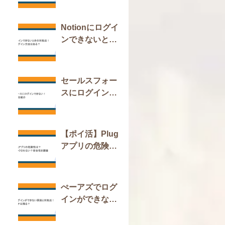
今すぐできる対
策も紹介
Notionにログイ
ンできないとき
の対処法！おす
すめのログイン
方法はある？
セールスフォー
スにログインで
きない！原因と
対処法を紹介
【ポイ活】Plug
アプリの危険性
は？キャッシュ
バックされな
い？安全性を調
ぺーアズでログ
査
インができない
原因と対処法！
いいねやマッチ