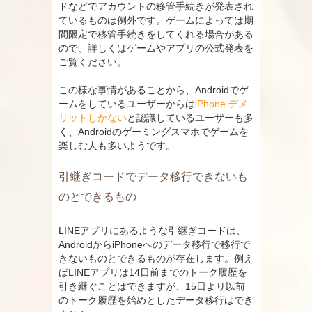
ドなどでアカウントの移管手続きが発表され
ているものは例外です。ゲームによっては期
間限定で移管手続きをしてくれる場合がある
ので、詳しくはゲームやアプリの公式発表を
ご覧ください。
この様な事情があることから、Androidでゲ
ームをしているユーザーからは
iPhone デメ
リットしかない
と認識しているユーザーも多
く、Androidのゲーミングスマホでゲームを
楽しむ人も多いようです。
引継ぎコードでデータ移行できないも
のとできるもの
LINEアプリにあるような引継ぎコードは、
AndroidからiPhoneへのデータ移行で移行で
きないものとできるものが存在します。例え
ばLINEアプリは14日前までのトーク履歴を
引き継ぐことはできますが、15日より以前
のトーク履歴を始めとしたデータ移行はでき