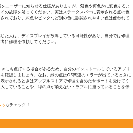
の状態をユーザーに知らせる仕様がありますが、紫色や何色かに変色するよ
レイの故障を疑ってください。実はステータスバーに表示される点の色
定されており、灰色やピンクなど別の色に誤認されやすい色は使われて
感じた人は、ディスプレイが故障している可能性があり、自分では修理
業者に修理を依頼してください。
ないときにも点灯する場合があるため、自分のインストールしているアプリ
を確認しましょう。なお、緑の点はOS関連のエラーが出ているときに
に表示されるときはアップルストアで修理を含めたサポートを受けてく
加入していることや、緑の点が消えないトラブルに遭っていることを伝
ちら
もチェック！