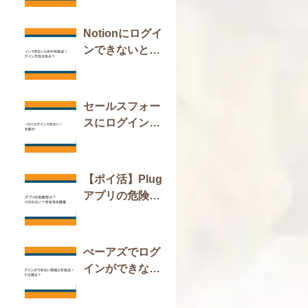
今すぐできる対
策も紹介
Notionにログイ
ンできないとき
の対処法！おす
すめのログイン
方法はある？
セールスフォー
スにログインで
きない！原因と
対処法を紹介
【ポイ活】Plug
アプリの危険性
は？キャッシュ
バックされな
い？安全性を調
ぺーアズでログ
査
インができない
原因と対処法！
いいねやマッチ