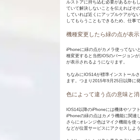
ルストアに持ち込む必要があるかも
ていて解決しないことを伝えればそ
していれば近くにアップルケアがな
してもらうこともできるため、仕事でi
機種変更したら緑の点が表示
iPhoneに緑の点がカメラ使ってな
種変更すると当然IOSのバージョン
が表示されるようになります。
ちなみにIOS14が標準インストールされ
ます。つまり2015年9月25日以降に
色によって違う点の意味と消
IOS14以降のiPhoneには機体
iPhoneの緑の点はカメラ機能に
さらにオレンジ色はマイク機能を使っ
などが位置サービスにアクセスしよ