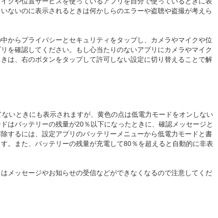
マイクや位置サービスを使っているアプリを自分で使っているときに表
ていないのに表示されるときは何かしらのエラーや盗聴や盗撮が考えら
の中からプライバシーとセキュリティをタップし、カメラやマイクや位
プリを確認してください。もし心当たりのないアプリにカメラやマイク
ときは、右のボタンをタップして許可しない設定に切り替えることで解
使ってないときにも表示されますが、黄色の点は低電力モードをオンしない
ドはバッテリーの残量が20％以下になったときに、確認メッセージと
解除するには、設定アプリのバッテリーメニューから低電力モードと書
す。また、バッテリーの残量が充電して80％を超えると自動的に非表
きはメッセージやお知らせの受信などができなくなるので注意してくだ