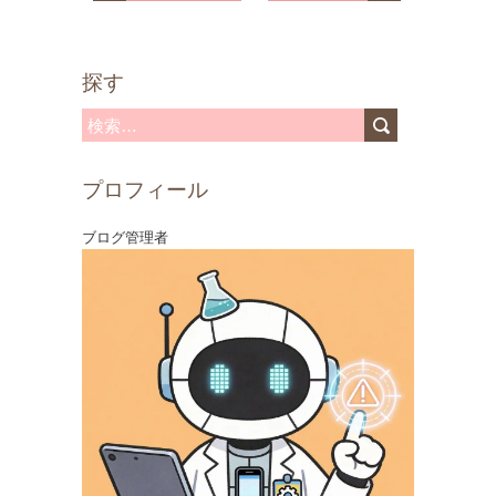
探す
検
索
プロフィール
:
ブログ管理者