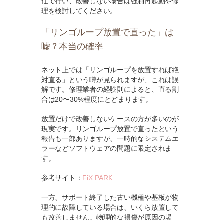
任で行い、改善しない場合は強制再起動や修
理を検討してください。
「リンゴループ放置で直った」は
嘘？本当の確率
ネット上では「リンゴループを放置すれば絶
対直る」という噂が見られますが、これは誤
解です。修理業者の経験則によると、直る割
合は20〜30%程度にとどまります。
放置だけで改善しないケースの方が多いのが
現実です。リンゴループ放置で直ったという
報告も一部ありますが、一時的なシステムエ
ラーなどソフトウェアの問題に限定されま
す。
参考サイト：
FiX PARK
一方、サポート終了した古い機種や基板が物
理的に故障している場合は、いくら放置して
も改善しません。物理的な損傷が原因の場